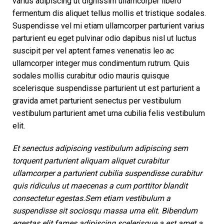
varius adipiscing ut dignissim ullamcorper libero
fermentum dis aliquet tellus mollis et tristique sodales.
Suspendisse vel mi etiam ullamcorper parturient varius
parturient eu eget pulvinar odio dapibus nisl ut luctus
suscipit per vel aptent fames venenatis leo ac
ullamcorper integer mus condimentum rutrum. Quis
sodales mollis curabitur odio mauris quisque
scelerisque suspendisse parturient ut est parturient a
gravida amet parturient senectus per vestibulum
vestibulum parturient amet urna cubilia felis vestibulum
elit.
Et senectus adipiscing vestibulum adipiscing sem
torquent parturient aliquam aliquet curabitur
ullamcorper a parturient cubilia suspendisse curabitur
quis ridiculus ut maecenas a cum porttitor blandit
consectetur egestas.Sem etiam vestibulum a
suspendisse sit sociosqu massa urna elit. Bibendum
egestas elit fames adipiscing scelerisque a est amet a