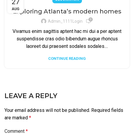
27
AUG
Exploring Atlanta’s modern homes
0
Admin_1111Login
Vivamus enim sagittis aptent hac mi dui a per aptent
suspendisse cras odio bibendum augue rhoncus
laoreet dui praesent sodales sodales....
CONTINUE READING
LEAVE A REPLY
Your email address will not be published.
Required fields
are marked
*
Comment
*